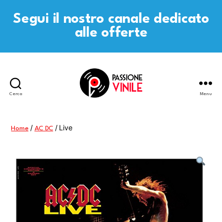
Segui il nostro canale dedicato
alle offerte
Cerca
Menu
Passione
Vinile
/
/ Live
Home
AC DC