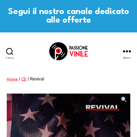
Segui il nostro canale dedicato
alle offerte
Cerca
Menu
Passione
Vinile
/
/ Revival
Home
CD