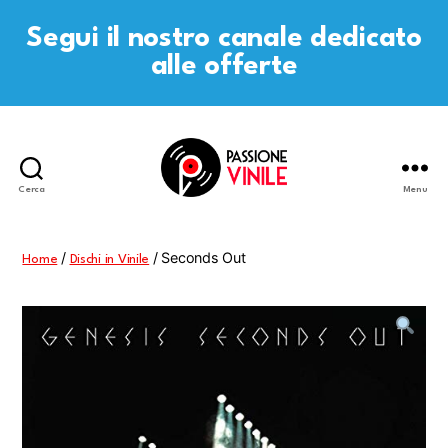
Segui il nostro canale dedicato
alle offerte
Cerca
Menu
Passione
Vinile
/
/ Seconds Out
Home
Dischi in Vinile