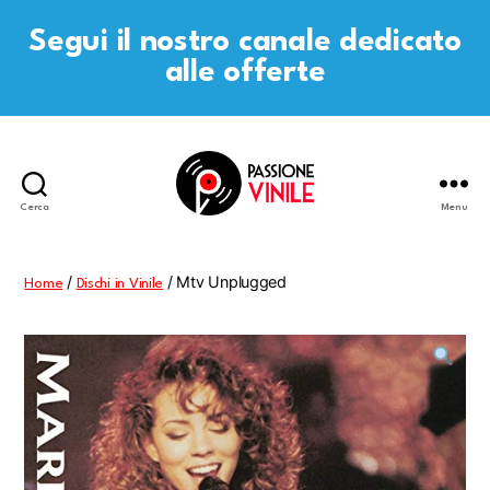
Segui il nostro canale dedicato
alle offerte
Cerca
Menu
Passione
Vinile
/
/ Mtv Unplugged
Home
Dischi in Vinile