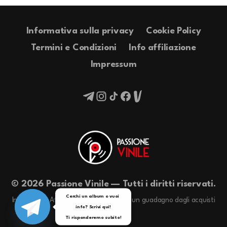
Informativa sulla privacy
Cookie Policy
Termini e Condizioni
Info affiliazione
Impressum
© 2026 Passione Vinile — Tutti i diritti riservati.
Cerchi un album o vuoi 
In qualità di Affiliati Amazon riceviamo un guadagno dagli acquisti
info? Scrivi qui!

idonei.
Ti risponderemo subito!