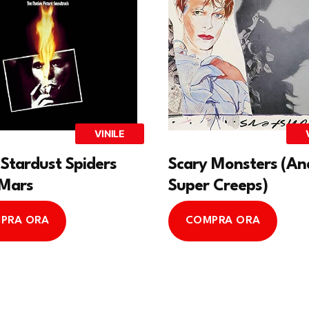
VINILE
 Stardust Spiders
Scary Monsters (An
Mars
Super Creeps)
PRA ORA
COMPRA ORA