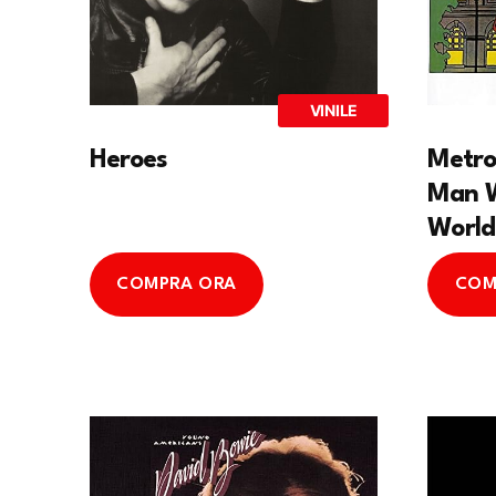
VINILE
Heroes
Metro
Man W
World
COMPRA ORA
COM