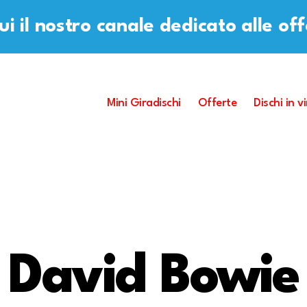
i il nostro canale dedicato alle of
Mini Giradischi
Offerte
Dischi in vi
David Bowie