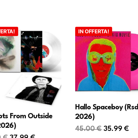
FERTA!
IN OFFERTA!
Hallo Spaceboy (Rs
pts From Outside
2026)
2026)
Il
Il
45.00
€
35.99
€
Il
Il
0
€
37.99
€