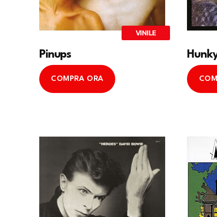
VINILE
Pinups
Hunky
COMPRA ORA
COM