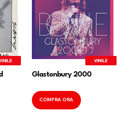
VINILE
VINILE
d
Glastonbury 2000
COMPRA ORA