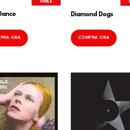
VINILE
 Dance
Diamond Dogs
PRA ORA
COMPRA ORA