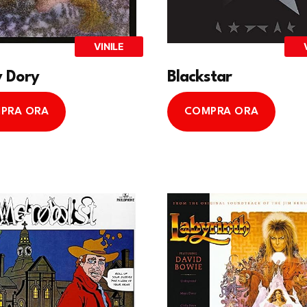
VINILE
 Dory
Blackstar
PRA ORA
COMPRA ORA