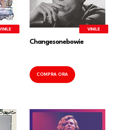
VINILE
VINILE
Changesonebowie
COMPRA ORA