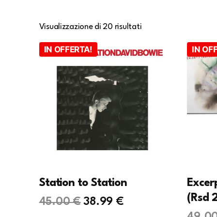
Visualizzazione di 20 risultati
IN OFFERTA!
IN OF
Station to Station
Excer
(Rsd 
Il
Il
45.00
€
38.99
€
49.0