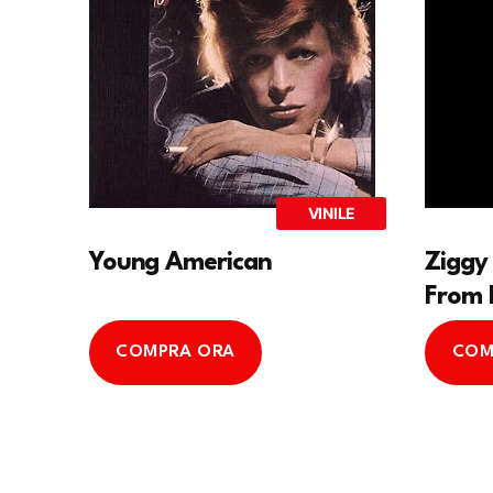
VINILE
Young American
Ziggy
From 
COMPRA ORA
COM