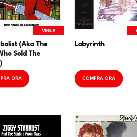
VINILE
bolist (Aka The
Labyrinth
ho Sold The
)
PRA ORA
COMPRA ORA