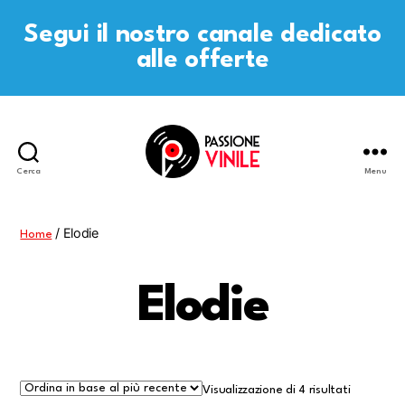
Segui il nostro canale dedicato
alle offerte
Cerca
Menu
Passione
Vinile
/ Elodie
Home
Elodie
Visualizzazione di 4 risultati