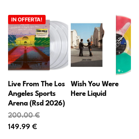
IN OFFERTA!
Live From The Los
Wish You Were
Angeles Sports
Here Liquid
Arena (Rsd 2026)
Il
200.00
€
Il
prezzo
149.99
€
prezzo
originale