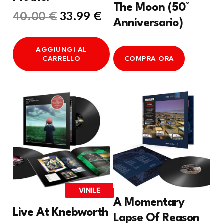
The Moon (50°
Il
Il
40.00
€
33.99
€
Anniversario)
prezzo
prezzo
AGGIUNGI AL
originale
attuale
CARRELLO
COMPRA ORA
era:
è:
40.00 €.
33.99 €.
VINILE
A Momentary
Live At Knebworth
Lapse Of Reason