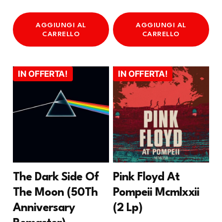
prezzo
prezzo
era:
è:
AGGIUNGI AL
AGGIUNGI AL
originale
attuale
53.00 €.
46.
CARRELLO
CARRELLO
era:
è:
36.00 €.
32.50 €.
IN OFFERTA!
IN OFFERTA!
The Dark Side Of
Pink Floyd At
The Moon (50Th
Pompeii Mcmlxxii
Anniversary
(2 Lp)