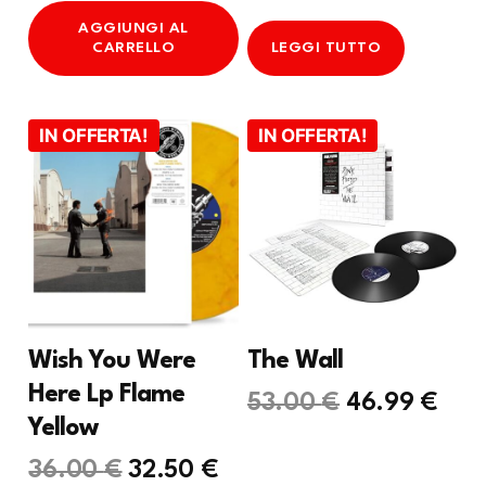
AGGIUNGI AL
attuale
era:
CARRELLO
LEGGI TUTTO
è:
200.00 €.
149.99 €.
IN OFFERTA!
IN OFFERTA!
Wish You Were
The Wall
Here Lp Flame
Il
Il
53.00
€
46.99
€
Yellow
prezzo
pre
Il
Il
36.00
€
32.50
€
originale
attu