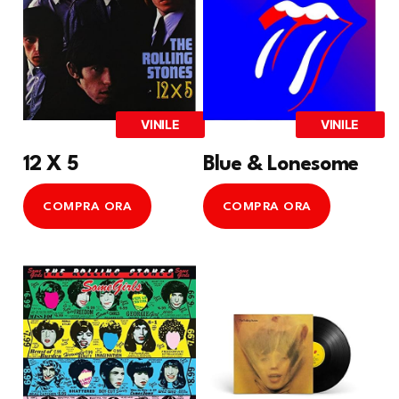
VINILE
VINILE
12 X 5
Blue & Lonesome
COMPRA ORA
COMPRA ORA