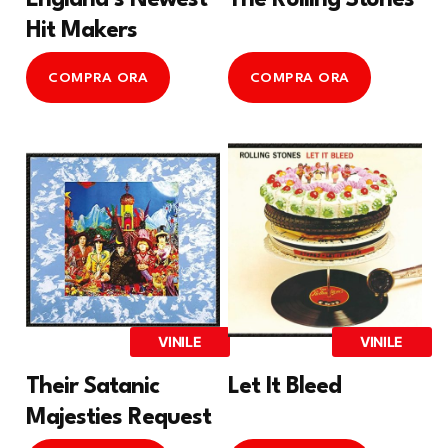
England’s Newest
The Rolling Stones
Hit Makers
COMPRA ORA
COMPRA ORA
VINILE
VINILE
Their Satanic
Let It Bleed
Majesties Request