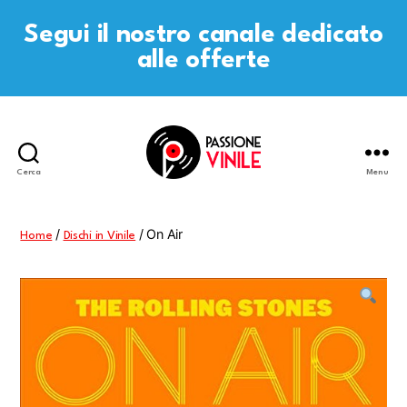
Segui il nostro canale dedicato
alle offerte
Cerca
Menu
Passione
Vinile
/
/ On Air
Home
Dischi in Vinile