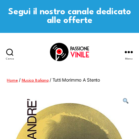
Segui il nostro canale dedicato
alle offerte
Cerca
Menu
Passione
Vinile
/
/ Tutti Morimmo A Stento
Home
Musica Italiana