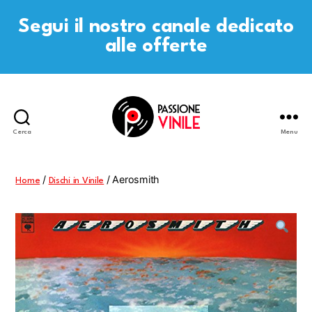
Segui il nostro canale dedicato
alle offerte
Cerca
Menu
Passione
Vinile
/
/ Aerosmith
Home
Dischi in Vinile