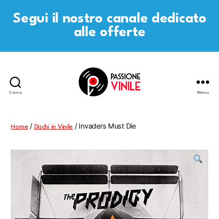
Segui il nostro canale dedicato
alle offerte
Cerca
Menu
Passione
Vinile
/
/ Invaders Must Die
Home
Dischi in Vinile