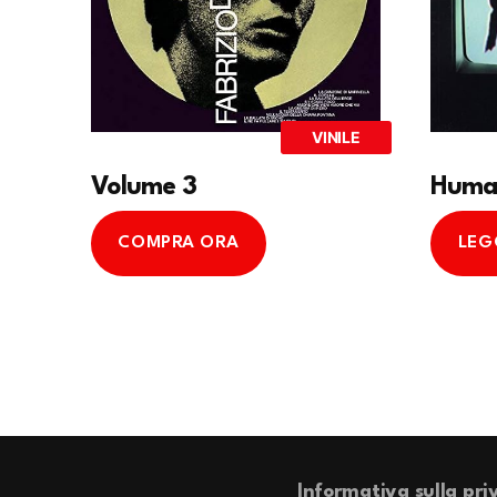
VINILE
Volume 3
Human
COMPRA ORA
LEG
Informativa sulla pri