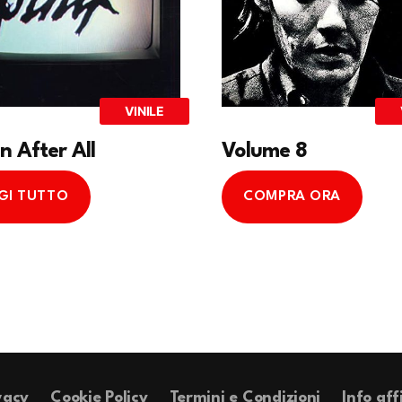
VINILE
 After All
Volume 8
GI TUTTO
COMPRA ORA
vacy
Cookie Policy
Termini e Condizioni
Info aff