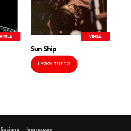
VINILE
VINILE
Sun Ship
LEGGI TUTTO
iliazione
Impressum