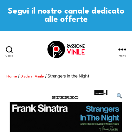
Segui il nostro canale dedicato
alle offerte
Cerca
Menu
Passione
Vinile
/
/ Strangers in the Night
Home
Dischi in Vinile