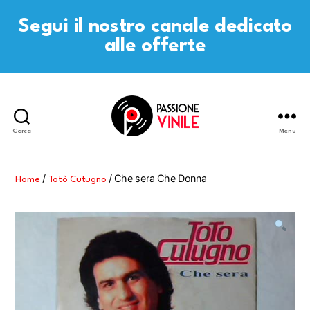
Segui il nostro canale dedicato
alle offerte
Cerca
Menu
Passione
Vinile
/
/ Che sera Che Donna
Home
Totò Cutugno