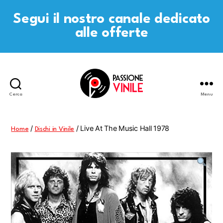
Segui il nostro canale dedicato
alle offerte
Cerca
Menu
Passione
Vinile
/
/ Live At The Music Hall 1978
Home
Dischi in Vinile