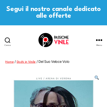
Segui il nostro canale dedicato
alle offerte
Cerca
Menu
Passione
Vinile
/
/ Del Suo Veloce Volo
Home
Dischi in Vinile