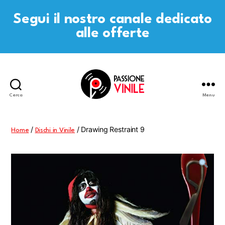
Segui il nostro canale dedicato
alle offerte
Cerca
Menu
Passione
Vinile
/
/ Drawing Restraint 9
Home
Dischi in Vinile