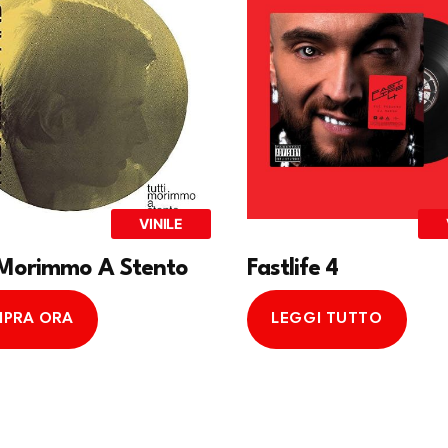
VINILE
 Morimmo A Stento
Fastlife 4
PRA ORA
LEGGI TUTTO