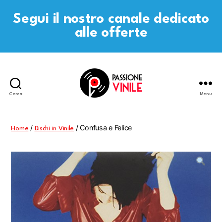
Segui il nostro canale dedicato
alle offerte
Cerca
Menu
Passione
Vinile
/
/ Confusa e Felice
Home
Dischi in Vinile