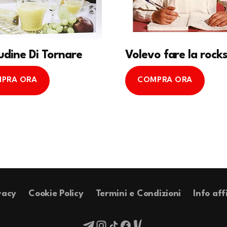
tudine Di Tornare
Volevo fare la rock
PRA ORA
COMPRA ORA
vacy
Cookie Policy
Termini e Condizioni
Info aff