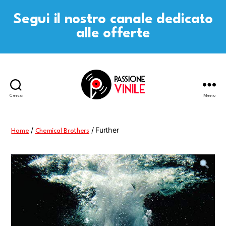
Segui il nostro canale dedicato
alle offerte
Cerca
Menu
Passione
Vinile
/
/ Further
Home
Chemical Brothers