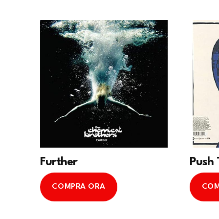
Further
Push 
COMPRA ORA
COM