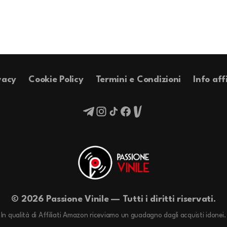
vacy
Cookie Policy
Termini e Condizioni
Info aff
© 2026 Passione Vinile — Tutti i diritti riservati.
In qualità di Affiliati Amazon riceviamo un guadagno dagli acquisti idonei.