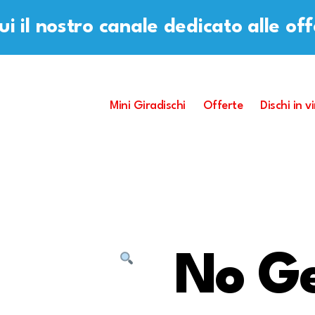
i il nostro canale dedicato alle of
Mini Giradischi
Offerte
Dischi in vi
No G