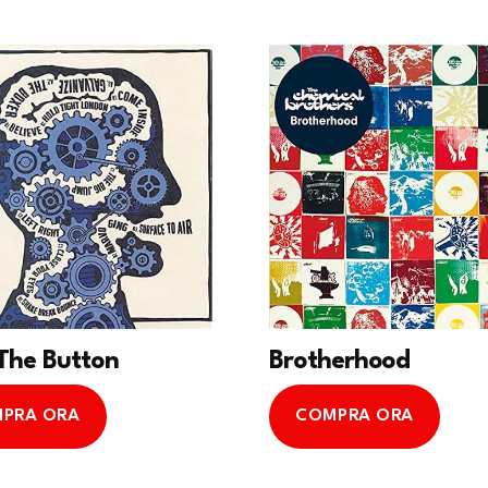
The Button
Brotherhood
PRA ORA
COMPRA ORA