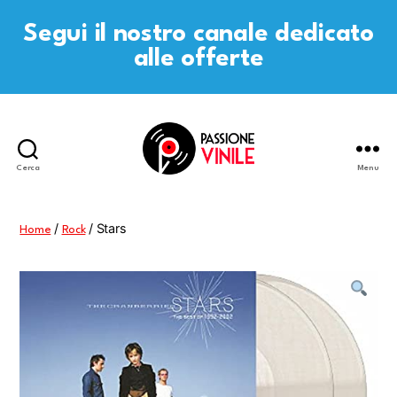
Segui il nostro canale dedicato
alle offerte
Cerca
Menu
Passione
Vinile
/
/ Stars
Home
Rock