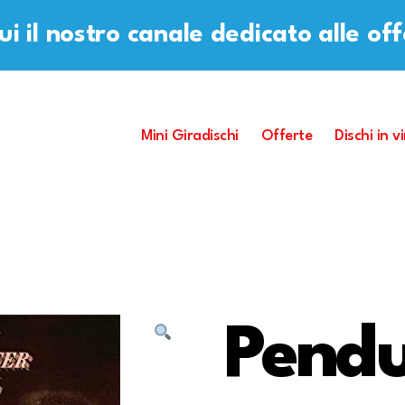
i il nostro canale dedicato alle of
Mini Giradischi
Offerte
Dischi in vi
Pend