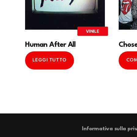
VINILE
Human After All
Chos
LEGGI TUTTO
COM
Informativa sulla pri