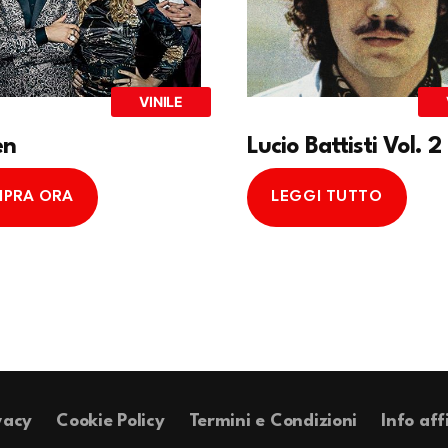
VINILE
en
Lucio Battisti Vol. 2
PRA ORA
LEGGI TUTTO
vacy
Cookie Policy
Termini e Condizioni
Info aff