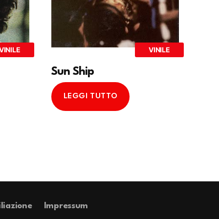
VINILE
VINILE
Sun Ship
LEGGI TUTTO
iliazione
Impressum