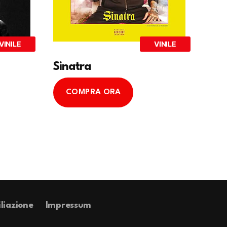
VINILE
VINILE
Sinatra
COMPRA ORA
iliazione
Impressum