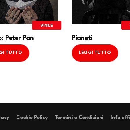
VINILE
o: Peter Pan
Pianeti
GI TUTTO
LEGGI TUTTO
vacy
Cookie Policy
Termini e Condizioni
Info aff