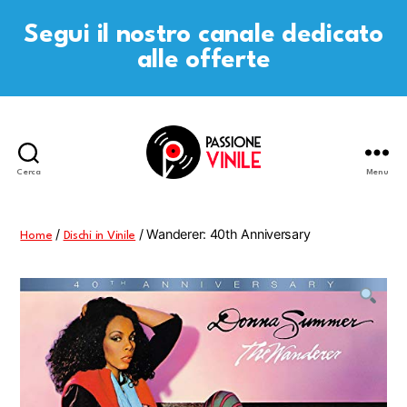
Segui il nostro canale dedicato
alle offerte
Cerca
Menu
Passione
Vinile
/
/ Wanderer: 40th Anniversary
Home
Dischi in Vinile