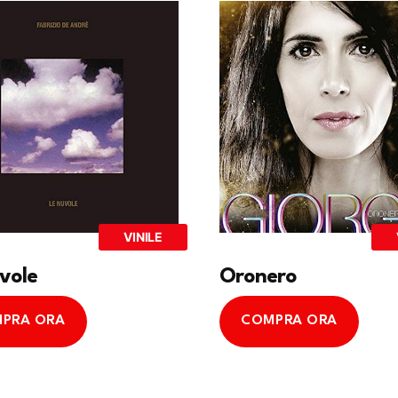
VINILE
vole
Oronero
PRA ORA
COMPRA ORA