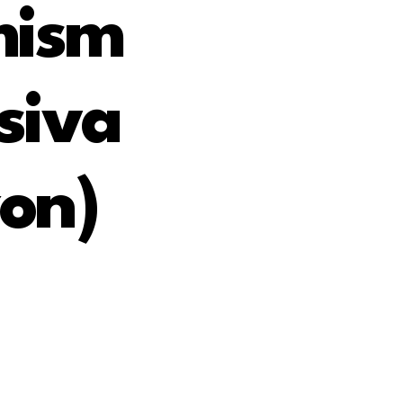
mism
usiva
on)