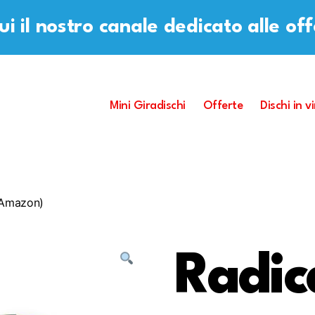
i il nostro canale dedicato alle of
Mini Giradischi
Offerte
Dischi in vi
 Amazon)
Radic