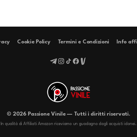
vacy
Cookie Policy
Termini e Condizioni
Info aff
© 2026 Passione Vinile — Tutti i diritti riservati.
In qualità di Affiliati Amazon riceviamo un guadagno dagli acquisti idonei.