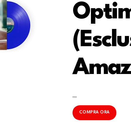
Opti
(Escl
Amaz
…
COMPRA ORA