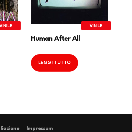
VINILE
VINILE
Human After All
LEGGI TUTTO
iliazione
Impressum