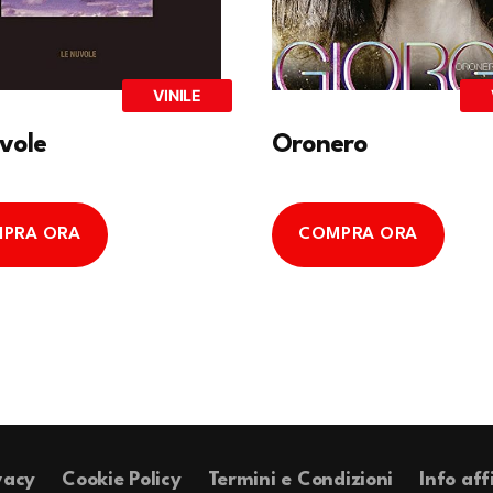
VINILE
vole
Oronero
PRA ORA
COMPRA ORA
vacy
Cookie Policy
Termini e Condizioni
Info aff