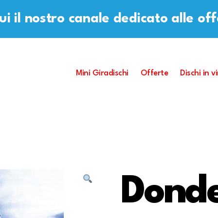
i il nostro canale dedicato alle of
Mini Giradischi
Offerte
Dischi in vi
Dond