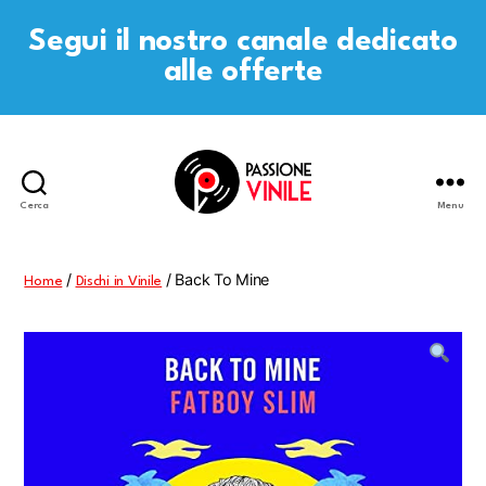
Segui il nostro canale dedicato
alle offerte
Cerca
Menu
Passione
Vinile
/
/ Back To Mine
Home
Dischi in Vinile