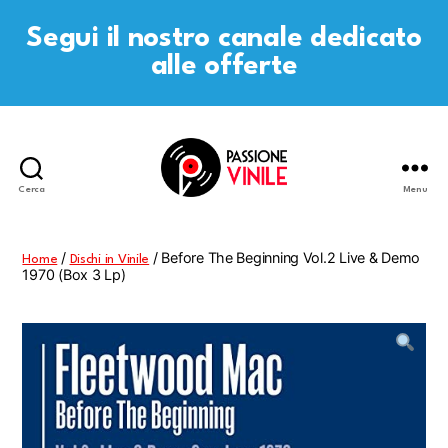
Segui il nostro canale dedicato
alle offerte
Cerca
Menu
Passione
Vinile
/
/ Before The Beginning Vol.2 Live & Demo
Home
Dischi in Vinile
1970 (Box 3 Lp)