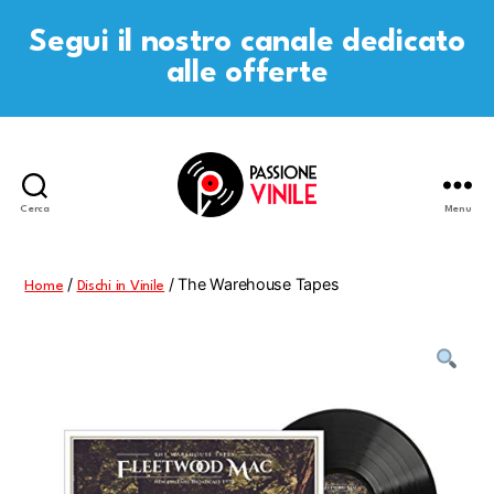
Segui il nostro canale dedicato
alle offerte
Cerca
Menu
Passione
Vinile
/
/ The Warehouse Tapes
Home
Dischi in Vinile