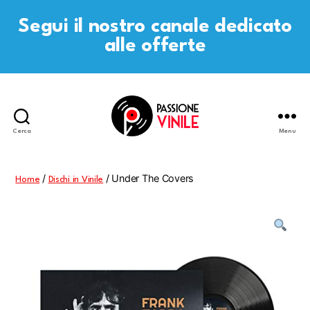
Segui il nostro canale dedicato
alle offerte
Cerca
Menu
Passione
Vinile
/
/ Under The Covers
Home
Dischi in Vinile