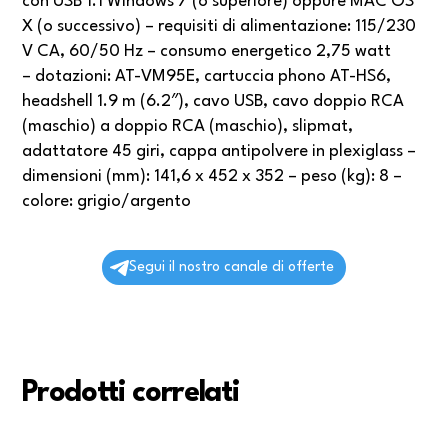
con USB 1.1 Windows 7 (o superiore) oppure MAC OS
X (o successivo) – requisiti di alimentazione: 115/230
V CA, 60/50 Hz – consumo energetico 2,75 watt
– dotazioni: AT-VM95E, cartuccia phono AT-HS6,
headshell 1.9 m (6.2″), cavo USB, cavo doppio RCA
(maschio) a doppio RCA (maschio), slipmat,
adattatore 45 giri, cappa antipolvere in plexiglass –
dimensioni (mm): 141,6 x 452 x 352 – peso (kg): 8 –
colore: grigio/argento
Segui il nostro canale di offerte
Prodotti correlati