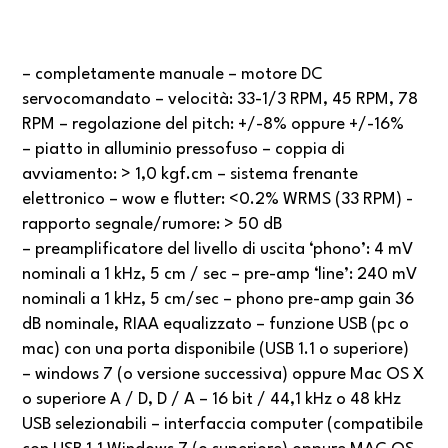
– completamente manuale – motore DC
servocomandato – velocità: 33-1/3 RPM, 45 RPM, 78
RPM – regolazione del pitch: +/-8% oppure +/-16%
– piatto in alluminio pressofuso – coppia di
avviamento: > 1,0 kgf.cm – sistema frenante
elettronico – wow e flutter: <0.2% WRMS (33 RPM) -
rapporto segnale/rumore: > 50 dB
– preamplificatore del livello di uscita ‘phono’: 4 mV
nominali a 1 kHz, 5 cm / sec – pre-amp ‘line’: 240 mV
nominali a 1 kHz, 5 cm/sec – phono pre-amp gain 36
dB nominale, RIAA equalizzato – funzione USB (pc o
mac) con una porta disponibile (USB 1.1 o superiore)
– windows 7 (o versione successiva) oppure Mac OS X
o superiore A / D, D / A – 16 bit / 44,1 kHz o 48 kHz
USB selezionabili – interfaccia computer (compatibile