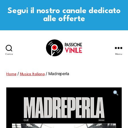
Segui il nostro canale dedicato
alle offerte
Cerca
Menu
Passione
Vinile
/
/ Madreperla
Home
Musica Italiana