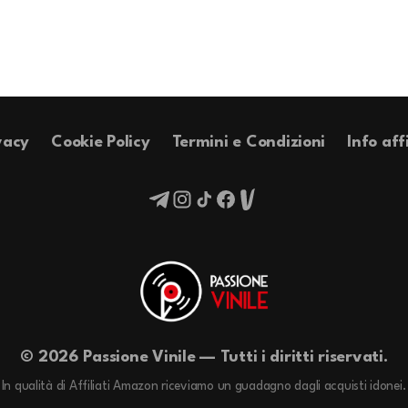
vacy
Cookie Policy
Termini e Condizioni
Info aff
© 2026 Passione Vinile — Tutti i diritti riservati.
In qualità di Affiliati Amazon riceviamo un guadagno dagli acquisti idonei.