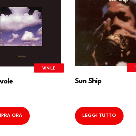
VINILE
Sun Ship
vole
PRA ORA
LEGGI TUTTO