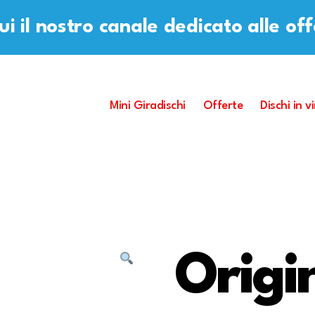
i il nostro canale dedicato alle of
Mini Giradischi
Offerte
Dischi in vi
Origi