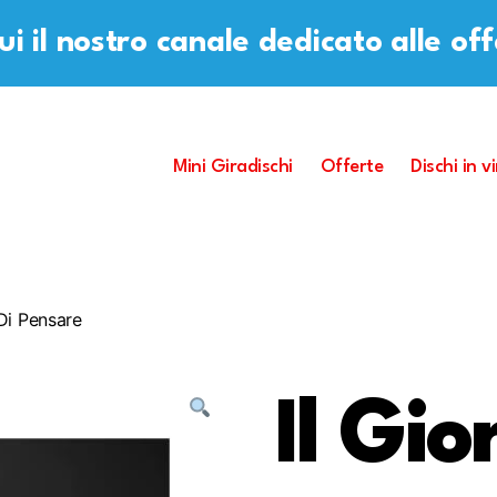
i il nostro canale dedicato alle of
Mini Giradischi
Offerte
Dischi in vi
Di Pensare
Il Gio