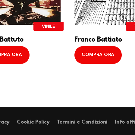
VINILE
 Battuto
Franco Battiato
PRA ORA
COMPRA ORA
vacy
Cookie Policy
Termini e Condizioni
Info aff