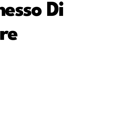
esso Di
re