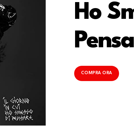
Ho Sm
Pensa
COMPRA ORA