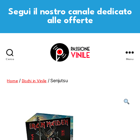
Segui il nostro canale dedicato
alle offerte
Cerca
Menu
Passione
Vinile
/
/ Senjutsu
Home
Dischi in Vinile