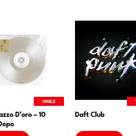
VINILE
gazzo D’oro – 10
Daft Club
Dopo