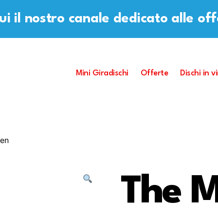
i il nostro canale dedicato alle of
Mini Giradischi
Offerte
Dischi in vi
den
The M