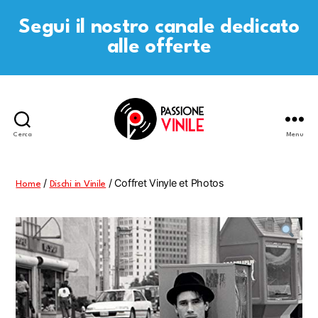
Segui il nostro canale dedicato
alle offerte
Cerca
Menu
Passione
Vinile
/
/ Coffret Vinyle et Photos
Home
Dischi in Vinile