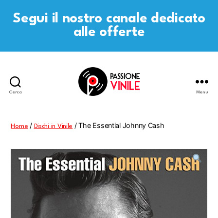
Segui il nostro canale dedicato
alle offerte
Cerca
Menu
Passione
Vinile
/
/ The Essential Johnny Cash
Home
Dischi in Vinile