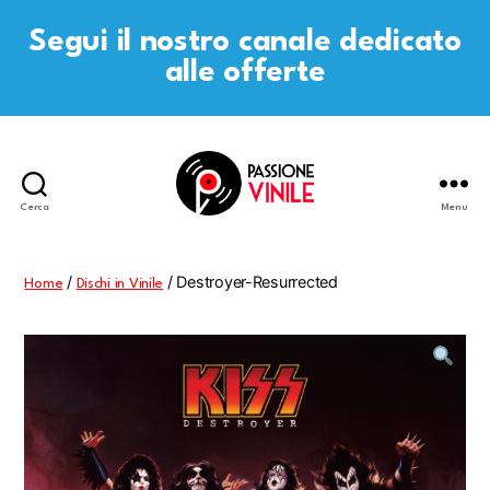
Segui il nostro canale dedicato
alle offerte
Cerca
Menu
Passione
Vinile
/
/ Destroyer-Resurrected
Home
Dischi in Vinile