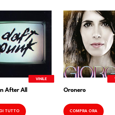
VINILE
 After All
Oronero
GI TUTTO
COMPRA ORA