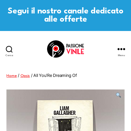
Segui il nostro canale dedicato
alle offerte
Cerca
Menu
Passione
Vinile
/
/ All You’Re Dreaming Of
Home
Oasis