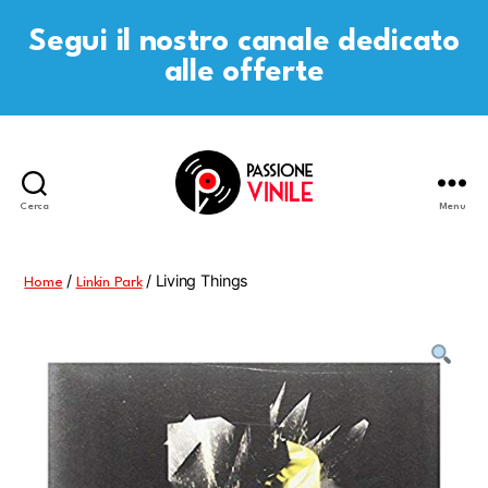
Segui il nostro canale dedicato
alle offerte
Cerca
Menu
Passione
Vinile
/
/ Living Things
Home
Linkin Park