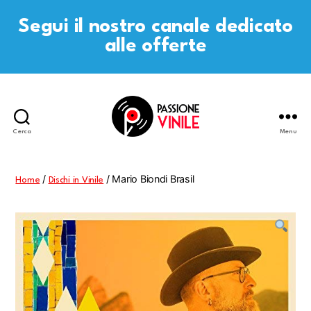
Segui il nostro canale dedicato
alle offerte
Cerca
Menu
Passione
Vinile
/
/ Mario Biondi Brasil
Home
Dischi in Vinile