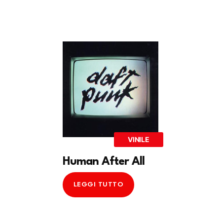
VINILE
Human After All
LEGGI TUTTO