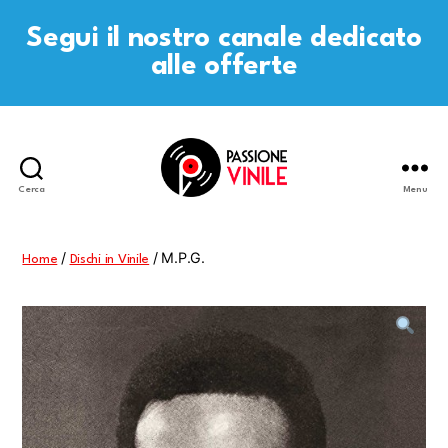
Segui il nostro canale dedicato
alle offerte
Cerca
Menu
Passione
Vinile
/
/ M.P.G.
Home
Dischi in Vinile