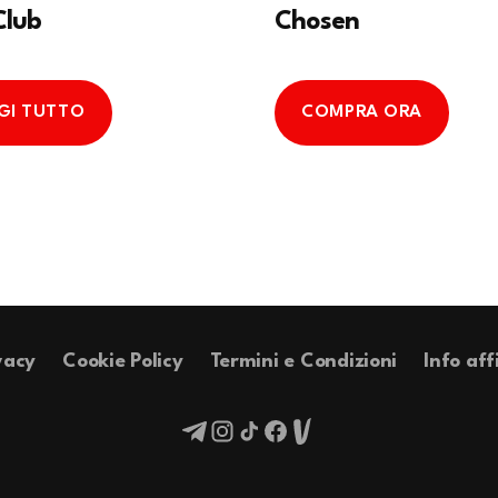
Club
Chosen
GI TUTTO
COMPRA ORA
vacy
Cookie Policy
Termini e Condizioni
Info aff